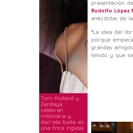
presentación de
Rodolfo López 
anécdotas de la
“La idea del li
porque empecé 
grandes amigo
tenido y que s
Tom Holland y
Zendaya
celebran
millonaria y
discreta boda en
una finca inglesa