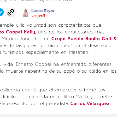
5
|
14:14
|
Actualizada
20/11/2025
14:14
Leonor Reyes
Ver perfil
 temple y la voluntad son características que
to Coppel Kelly
, uno de los empresarios más
 México, fundador de
Grupo Pueblo Bonito Golf &
una de las piezas fundamentales en el desarrollo
 turísticos, especialmente en Mazatlán.
u vida, Ernesto Coppel ha enfrentado diferentes
 la muerte repentina de su papá o su caída en las
resiliencia con la que el empresario tomó sus
íciles es retratada en el libro ‘Neto, ¿es neta?’,
áfico escrito por el periodista
Carlos Velázquez