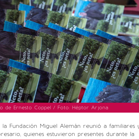
ico de Ernesto Coppel / Foto: Héptor Arjona
e la Fundación Miguel Alemán reunió a familiares 
esario, quienes estuvieron presentes durante la