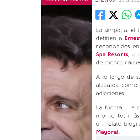
EVENTOS
|
20/11/202
La simpatía, el
definen a
Ernes
reconocidos en
Spa Resorts
, y 
de bienes raíces
A lo largo de s
altibajos, como
adicciones.
La fuerza y la 
momentos más dif
un relato biogr
Mayoral.