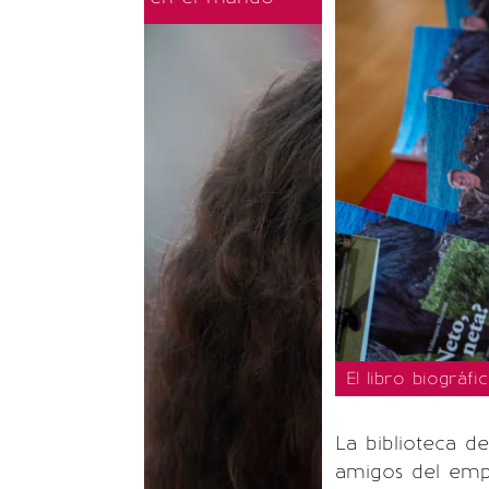
El libro biográf
La biblioteca d
amigos del empr