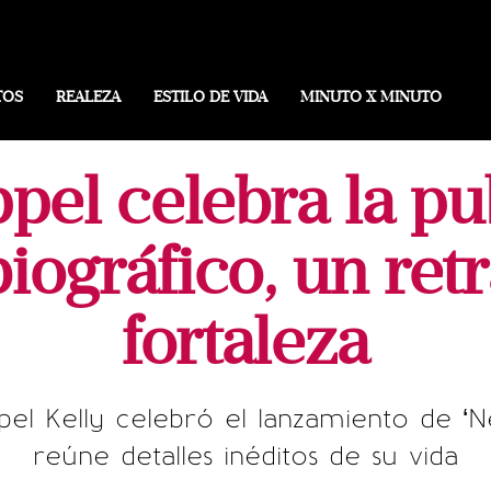
TOS
REALEZA
ESTILO DE VIDA
MINUTO X MINUTO
pel celebra la pu
biográfico, un ret
fortaleza
l Kelly celebró el lanzamiento de ‘Ne
reúne detalles inéditos de su vida