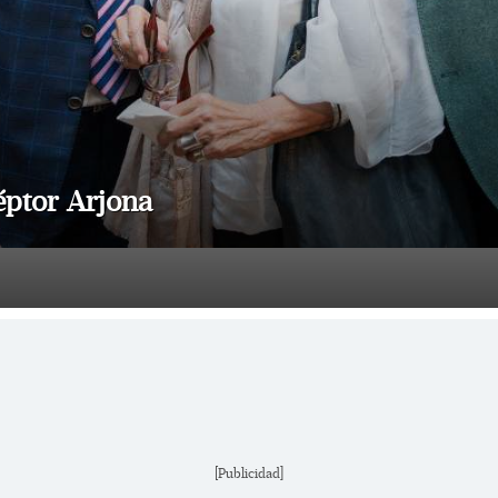
éptor Arjona
[Publicidad]