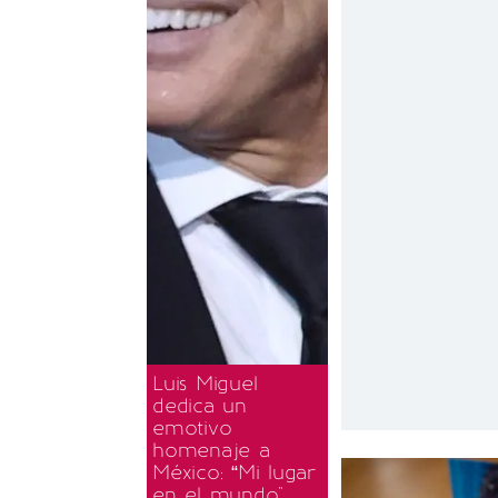
Luis Miguel
dedica un
emotivo
homenaje a
México: “Mi lugar
en el mundo"