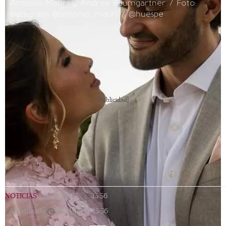
Antonio Mauri y Andrea Baumgartner / Foto:
Instagram @antonio_mauri / @huespe
[Publicidad]
NOTICIAS
|
19/11/2025
|
15:56
|
Actualizada
19/11/2025
15:56