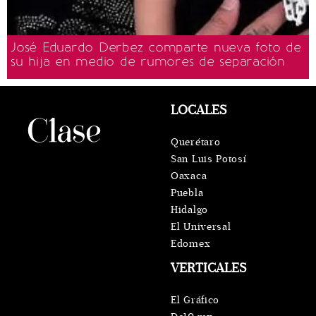
José Eduardo Derbez comparte nueva foto de
su hija en medio de rumores de separación
LOCALES
Querétaro
San Luis Potosí
Oaxaca
Puebla
Hidalgo
El Universal
Edomex
VERTICALES
El Gráfico