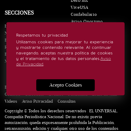
De10.mx
ViveUSA
SECCIONES
Confabulario
Aviso Oportuno
Inicio
Obituarios
Noticias
Respetamos tu privacidad
Consultas
Eventos
Utilizamos cookies para mejorar tu experiencia
Realeza
y mostrarte contenido relevante. Al continuar
SÍGUENOS
navegando, aceptas nuestra política de cookies
Estilo de vida
y el tratamiento de tus datos personales.
Aviso
Minuto x Minuto
de Privacidad
.
Acepto Cookies
Edición Impresa
Noticias
Quiénes somos
Realeza
Contacto
Directorio
Eventos
Publicidad
Estilo de vida
Videos
Aviso Privacidad
Consultas
Copyright © Todos los derechos reservados | EL UNIVERSAL,
Compañía Periodística Nacional. De no existir previa
autorización, queda expresamente prohibida la Publicación,
retransmisión, edición y cualquier otro uso de los contenidos