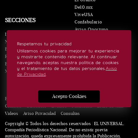
De10.mx
ViveUSA
SECCIONES
Confabulario
Aviso Oportuno
Inicio
Obituarios
Noticias
Respetamos tu privacidad
Consultas
Eventos
Utilizamos cookies para mejorar tu experiencia
Realeza
y mostrarte contenido relevante. Al continuar
SÍGUENOS
navegando, aceptas nuestra política de cookies
Estilo de vida
y el tratamiento de tus datos personales.
Aviso
Minuto x Minuto
de Privacidad
.
Acepto Cookies
Edición Impresa
Noticias
Quiénes somos
Realeza
Contacto
Directorio
Eventos
Publicidad
Estilo de vida
Videos
Aviso Privacidad
Consultas
Copyright © Todos los derechos reservados | EL UNIVERSAL,
Compañía Periodística Nacional. De no existir previa
autorización, queda expresamente prohibida la Publicación,