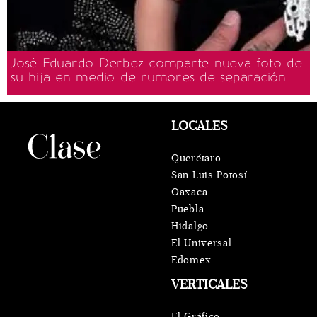
José Eduardo Derbez comparte nueva foto de
su hija en medio de rumores de separación
LOCALES
Querétaro
San Luis Potosí
Oaxaca
Puebla
Hidalgo
El Universal
Edomex
VERTICALES
El Gráfico