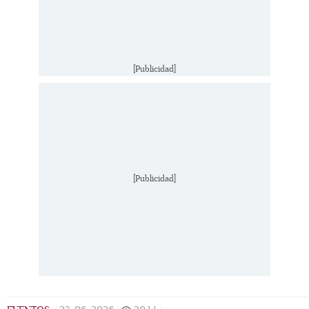
[Publicidad]
Grey Arriechi y Mathis de Haut / Foto: Esteban
[Publicidad]
Torreblanca