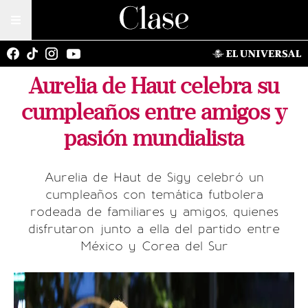
Aurelia de Haut celebra su
cumpleaños entre amigos y
pasión mundialista
Aurelia de Haut de Sigy celebró un
cumpleaños con temática futbolera
rodeada de familiares y amigos, quienes
disfrutaron junto a ella del partido entre
México y Corea del Sur
Ra
To