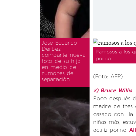
José Eduardo
Derbez
Famosos a los qu
comparte nueva
porno
foto de su hija
en medio de
rumores de
(Foto: AFP)
separación
2) Bruce Willis
Poco después de
madre de tres d
casado con la
niñas más, estu
actriz porno
Al