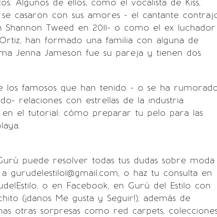
os. Algunos de ellos, como el vocalista de Kiss,
se casaron con sus amores - el cantante contraj
 Shannon Tweed en 2011- o como el ex luchador
 Ortiz, han formado una familia con alguna de
ísima Jenna Jameson fue su pareja y tienen dos
de los famosos que han tenido - o se ha rumorad
do- relaciones con estrellas de la industria
 en el tutorial: cómo preparar tu pelo para las
laya.
urú puede resolver todas tus dudas sobre moda
e a
gurudelestilo1@gmail.com
, o haz tu consulta en
elEstilo
, o en Facebook, en
Gurú del Estilo
con
chito (¡danos Me gusta y Seguir!), además de
as otras sorpresas como red carpets, coleccione