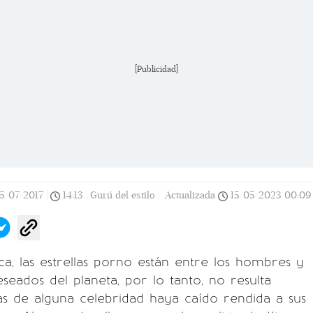
[Publicidad]
5/07/2017
|
14:13
|
Gurú del estilo |
Actualizada
15/05/2023
00:09
ca, las estrellas porno están entre los hombres y
eados del planeta, por lo tanto, no resulta
s de alguna celebridad haya caído rendida a sus