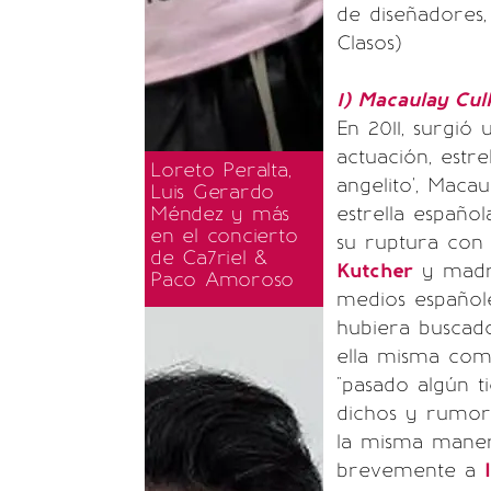
de diseñadores, 
Clasos)
1) Macaulay Cul
En 2011, surgió 
actuación, estr
Loreto Peralta,
angelito', Maca
Luis Gerardo
Méndez y más
estrella españo
en el concierto
su ruptura con 
de Ca7riel &
Kutcher
y madre
Paco Amoroso
medios español
hubiera buscado
ella misma com
"pasado algún t
dichos y rumor
la misma maner
brevemente a