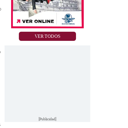
o
VER TODOS
o
[Publicidad]
s