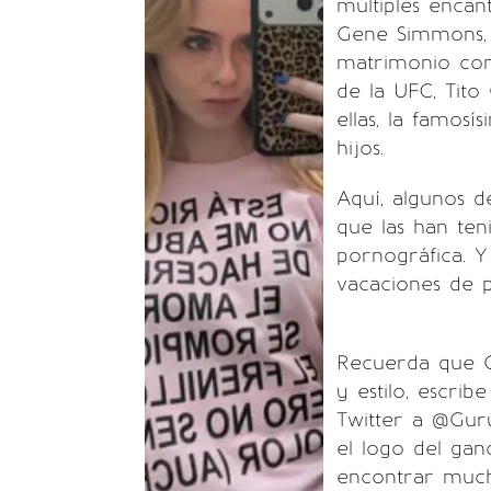
múltiples encant
Gene Simmons, 
matrimonio con
de la UFC, Tito
ellas, la famos
hijos.
Aquí, algunos 
que las han teni
pornográfica. Y
vacaciones de p
Recuerda que G
y estilo, escrib
Twitter a
@Gurud
el logo del gan
encontrar much