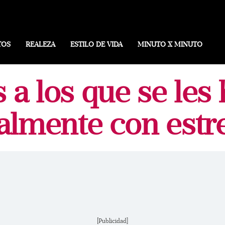
TOS
REALEZA
ESTILO DE VIDA
MINUTO X MINUTO
a los que se les 
almente con estre
[Publicidad]