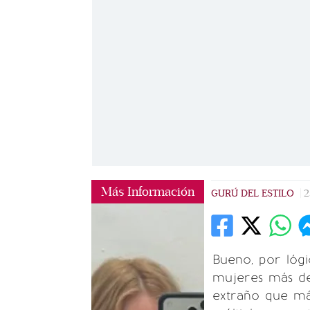
Más Información
GURÚ DEL ESTILO
|
2
Bueno, por lógi
mujeres más des
extraño que má