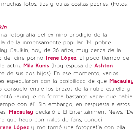
muchas fotos, tips y otras cositas padres. (Fotos:
kin
una fotografía del ex niño prodigio de la
ella de la inmensamente popular 'Mi pobre
ulay Caulkin, hoy de 36 años, muy cerca de la
la del cine porno
Irene López
, al poco tiempo de
la actriz
Mila Kunis
(hoy esposa de
Ashton
 de sus dos hijos). En ese momento, varios
es especularon con la posibilidad de que
Macaula
 consuelo entre los brazos de la rubia estrella y
entó -aunque en forma bastante vaga- que había
iempo con él". Sin embargo, en respuesta a estos
es,
Macaulay
declaró a E! Entertainment News: "D
a que hago con miles de fans, conocí
Irene López
y me tomé una fotografía con ella