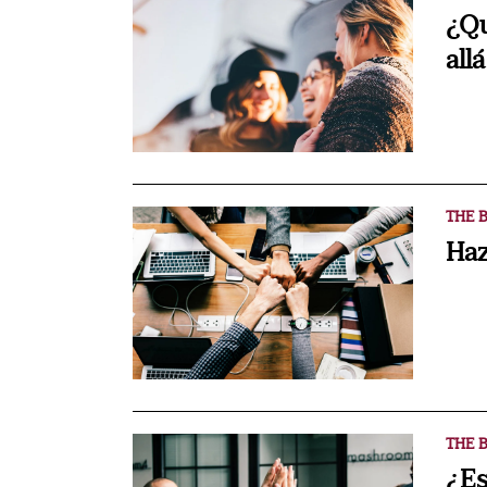
¿Qu
all
THE B
Haz
THE B
¿Es