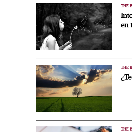
THE B
Int
en 
THE B
¿Te
THE B