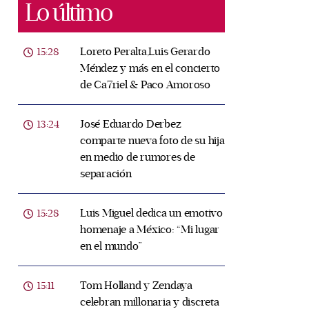
Lo último
Loreto Peralta,Luis Gerardo
15:28
Méndez y más en el concierto
de Ca7riel & Paco Amoroso
José Eduardo Derbez
13:24
comparte nueva foto de su hija
en medio de rumores de
separación
Luis Miguel dedica un emotivo
15:28
homenaje a México: “Mi lugar
en el mundo”
Tom Holland y Zendaya
15:11
celebran millonaria y discreta