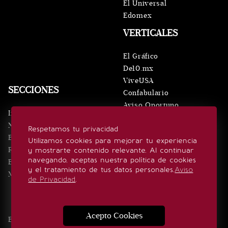
El Universal
Edomex
VERTICALES
El Gráfico
De10.mx
ViveUSA
SECCIONES
Confabulario
Aviso Oportuno
Inicio
Obituarios
Noticias
Respetamos tu privacidad
Consultas
Eventos
Utilizamos cookies para mejorar tu experiencia
Realeza
y mostrarte contenido relevante. Al continuar
SÍGUENOS
navegando, aceptas nuestra política de cookies
Estilo de vida
y el tratamiento de tus datos personales.
Aviso
Minuto x Minuto
de Privacidad
.
Acepto Cookies
Edición Impresa
Noticias
Quiénes somos
Realeza