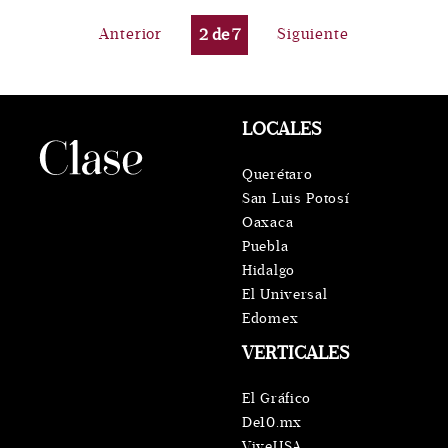
Anterior
2
de
7
Siguiente
LOCALES
Querétaro
San Luis Potosí
Oaxaca
Puebla
Hidalgo
El Universal
Edomex
VERTICALES
El Gráfico
De10.mx
ViveUSA