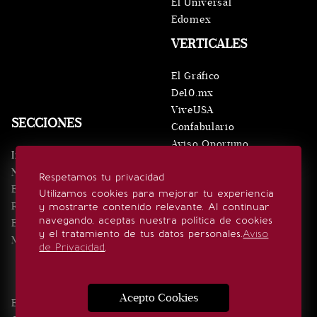
El Universal
Edomex
VERTICALES
El Gráfico
De10.mx
ViveUSA
SECCIONES
Confabulario
Aviso Oportuno
Inicio
Obituarios
Noticias
Respetamos tu privacidad
Consultas
Eventos
Utilizamos cookies para mejorar tu experiencia
Realeza
y mostrarte contenido relevante. Al continuar
SÍGUENOS
navegando, aceptas nuestra política de cookies
Estilo de vida
y el tratamiento de tus datos personales.
Aviso
Minuto x Minuto
de Privacidad
.
Acepto Cookies
Edición Impresa
Noticias
Quiénes somos
Realeza