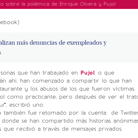
do sobre la polémica de Enrique Olvera y Pujol
cebook)
ralizan más denuncias de exempleados y
s
sonas que han trabajado en
Pujol
, o que
tán ahí, han comenzado a compartir lo que han
staurante y los abusos de los que fueron víctimas.
ol como practicante, pero después de ver el trat
i”, escribió uno.
ín también fue retomado por la cuenta de Twitte
donde se han compartido más historias anónima
 que recibió a través de mensajes privados.