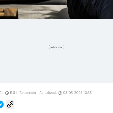
[Publicidad]
21
|
11:54
|
Redacción |
Actualizada
05/05/2023
10:35