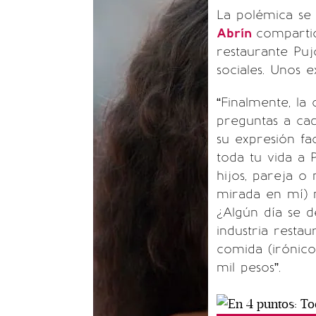
La polémica se
Abrín
comparti
restaurante Puj
sociales. Unos e
“Finalmente, la
preguntas a cad
su expresión fa
toda tu vida a 
hijos, pareja o
mirada en mí) n
¿Algún día se d
industria resta
comida (irónico
mil pesos”.