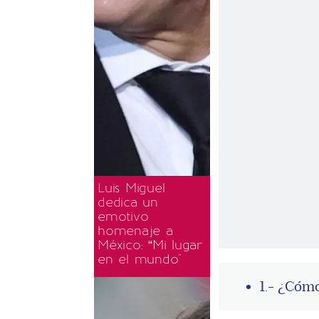
Luis Miguel
dedica un
emotivo
homenaje a
México: “Mi lugar
en el mundo"
1.- ¿Cómo