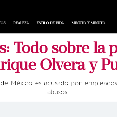
TOS
REALEZA
ESTILO DE VIDA
MINUTO X MINUTO
s: Todo sobre la 
rique Olvera y Pu
de México es acusado por empleados 
abusos