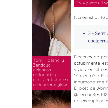
En 4 puntos: To
(Screenshot Fa
2.- Se vi
cocinero
Decenas de per
Tom Holland y
actualmente es
Zendaya
vivido en el re
celebran
millonaria y
“Yo entré a Puj
discreta boda en
inhumano me fu
una finca inglesa
El post de Abr
@TerrorRestMX 
de exempleados