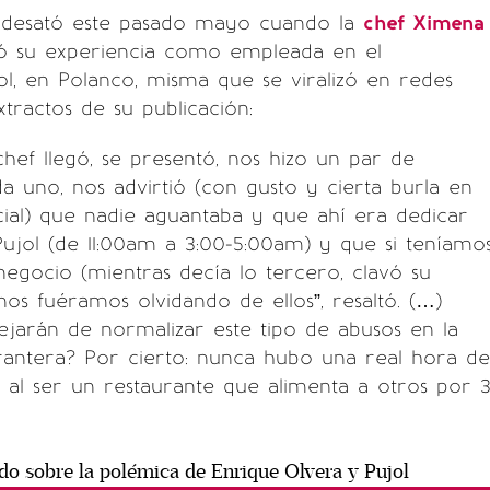
 desató este pasado mayo cuando la
chef Ximena
ó su experiencia como empleada en el
ol, en Polanco, misma que se viralizó en redes
xtractos de su publicación:
 chef llegó, se presentó, nos hizo un par de
a uno, nos advirtió (con gusto y cierta burla en
cial) que nadie aguantaba y que ahí era dedicar
Pujol (de 11:00am a 3:00-5:00am) y que si teníamo
 negocio (mientras decía lo tercero, clavó su
os fuéramos olvidando de ellos”, resaltó. (…)
ejarán de normalizar este tipo de abusos en la
urantera? Por cierto: nunca hubo una real hora de
 al ser un restaurante que alimenta a otros por 