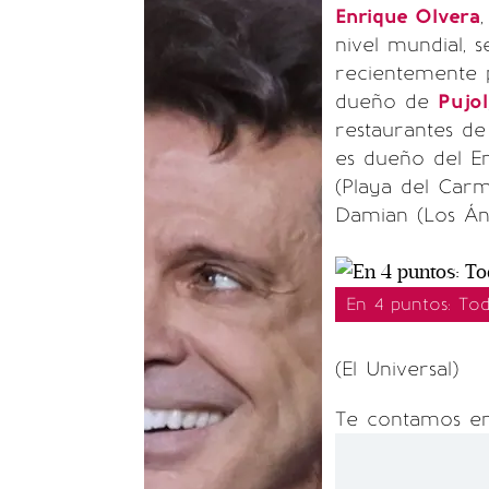
Enrique Olvera
nivel mundial, 
recientemente p
dueño de
Pujol
restaurantes d
es dueño del En
(Playa del Car
Damian (Los Áng
En 4 puntos: To
(El Universal)
Te contamos en