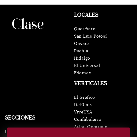
LOCALES
Querétaro
San Luis Potosí
Oaxaca
Puebla
Hidalgo
El Universal
Edomex
VERTICALES
El Gráfico
De10.mx
ViveUSA
SECCIONES
Confabulario
Aviso Oportuno
Inicio
Obituarios