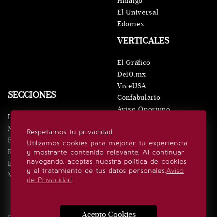
Hidalgo
El Universal
Edomex
VERTICALES
El Gráfico
De10.mx
ViveUSA
SECCIONES
Confabulario
Aviso Oportuno
Inicio
Obituarios
Noticias
Respetamos tu privacidad
Consultas
Eventos
Utilizamos cookies para mejorar tu experiencia
Realeza
y mostrarte contenido relevante. Al continuar
SÍGUENOS
navegando, aceptas nuestra política de cookies
Estilo de vida
y el tratamiento de tus datos personales.
Aviso
Minuto x Minuto
de Privacidad
.
Acepto Cookies