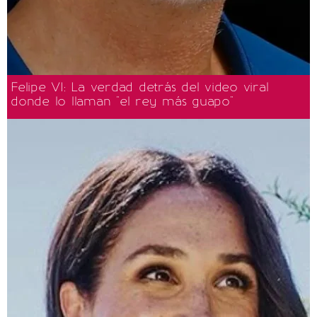
Felipe VI: La verdad detrás del video viral
donde lo llaman "el rey más guapo"