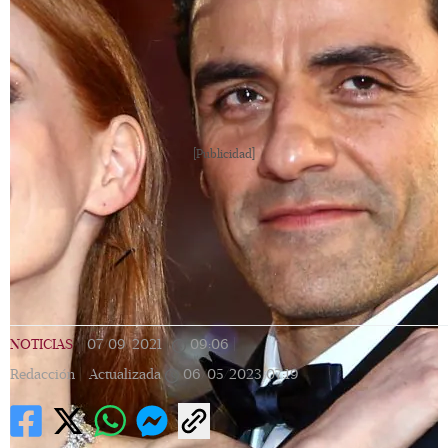
[Publicidad]
NOTICIAS
|
07/09/2021
|
09:06
|
Redacción |
Actualizada
06/05/2023
07:19