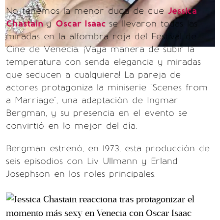
No tenemos la menor duda de que
Jessica
Chastain
y
Oscar Isaac
se llevaron todas las
miradas en la alfombra roja del Festival de
Cine de Venecia. ¡Vaya manera de subir la
temperatura con senda elegancia y miradas
que seducen a cualquiera! La pareja de
actores protagoniza la miniserie "Scenes from
a Marriage", una adaptación de Ingmar
Bergman, y su presencia en el evento se
convirtió en lo mejor del día.
Bergman estrenó, en 1973, esta producción de
seis episodios con Liv Ullmann y Erland
Josephson en los roles principales.