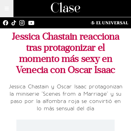
Jessica Chastain reacciona
tras protagonizar el
momento más sexy en
Venecia con Oscar Isaac
Jessica Chastain y Oscar Isaac protagonizan
la miniserie "Scenes from a Marriage" y su
paso por la alfombra roja se convirtió en
lo más sensual del día