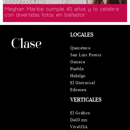
Meghan Markle cumple 45 años y lo celebra
con divertidas fotos en bañador
LOCALES
Querétaro
San Luis Potosí
Oaxaca
Puebla
Hidalgo
El Universal
Edomex
VERTICALES
El Gráfico
De10.mx
ViveUSA