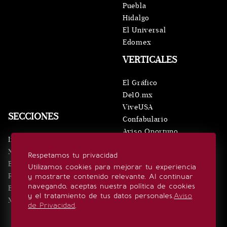
Puebla
Hidalgo
El Universal
Edomex
VERTICALES
El Gráfico
De10.mx
ViveUSA
SECCIONES
Confabulario
Aviso Oportuno
Inicio
Obituarios
Noticias
Respetamos tu privacidad
Consultas
Eventos
Utilizamos cookies para mejorar tu experiencia
Realeza
y mostrarte contenido relevante. Al continuar
SÍGUENOS
navegando, aceptas nuestra política de cookies
Estilo de vida
y el tratamiento de tus datos personales.
Aviso
Minuto x Minuto
de Privacidad
.