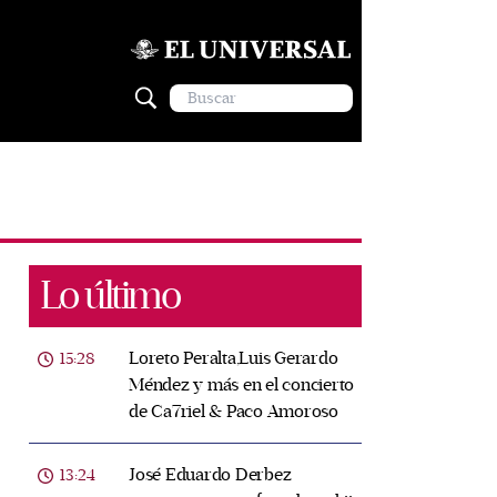
Lo último
Loreto Peralta,Luis Gerardo
15:28
Méndez y más en el concierto
de Ca7riel & Paco Amoroso
José Eduardo Derbez
13:24