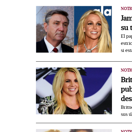
NOTI
Jam
su 
El pa
estri
si est
NOTI
Bri
pub
de
Britn
sus ú
NOTI