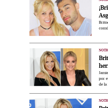
¡Br
Asg
Britn
com
NOTI
Bri
her
Jamie
por e
de la
NOTI