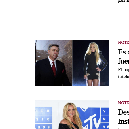
¡Brit
NOTI
Es 
fue
El pa
tutel
NOTI
Des
Ins