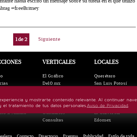
ntante había escrito un mensaje sobre su tutela en el que utilizó
shtag #freeBritney
1
de
2
Siguiente
CCIONES
VERTICALES
LOCALES
io
El Gráfico
Querétaro
cias
De10.mx
San Luis Potosí
ntos
ViveUSA
Oaxaca
leza
Confabulario
Puebla
experiencia y mostrarte contenido relevante. Al continuar nav
lo de vida
Aviso Oportuno
Hidalgo
y el tratamiento de tus datos personales.
Aviso de Privacidad
.
uto x Minuto
Obituarios
El Universal
Consultas
Edomex
ealeza
Contacto
Directorio
Eventos
Publicidad
Estilo de vida