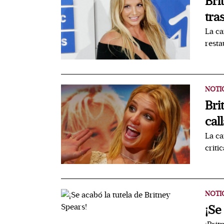
Bri
tra
La ca
resta
NOTI
Bri
call
La ca
criti
NOTI
¡Se