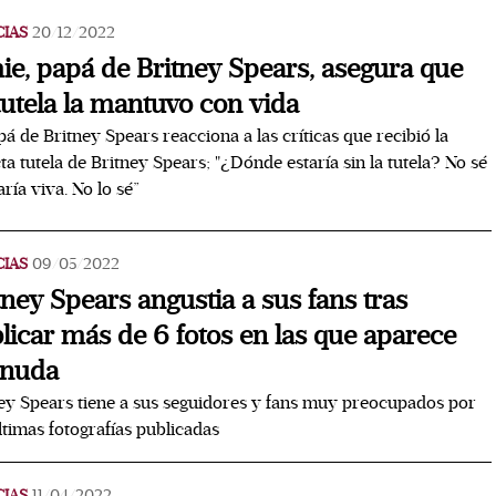
CIAS
20/12/2022
ie, papá de Britney Spears, asegura que
tutela la mantuvo con vida
pá de Britney Spears reacciona a las críticas que recibió la
cta tutela de Britney Spears; "¿Dónde estaría sin la tutela? No sé
aría viva. No lo sé”
CIAS
09/05/2022
tney Spears angustia a sus fans tras
licar más de 6 fotos en las que aparece
snuda
ey Spears tiene a sus seguidores y fans muy preocupados por
ltimas fotografías publicadas
CIAS
11/04/2022