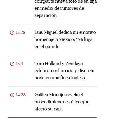
comparte nueva foto de su hija
en medio de rumores de
separación
Luis Miguel dedica un emotivo
15:28
homenaje a México: “Mi lugar
en el mundo”
Tom Holland y Zendaya
15:11
celebran millonaria y discreta
boda en una finca inglesa
Galilea Montijo revela el
14:28
procedimiento estético que
afectó su cara