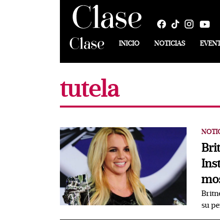
INICIO
NOTICIAS
EVEN
tutela
NOTI
Bri
Ins
mos
Britn
su pe