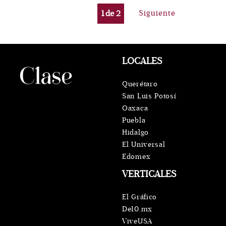
1
de
2
Siguiente
LOCALES
Querétaro
San Luis Potosí
Oaxaca
Puebla
Hidalgo
El Universal
Edomex
VERTICALES
El Gráfico
De10.mx
ViveUSA