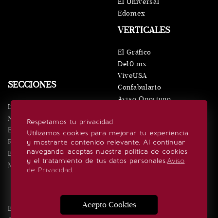
El Universal
Edomex
VERTICALES
El Gráfico
De10.mx
ViveUSA
SECCIONES
Confabulario
Aviso Oportuno
Inicio
Obituarios
Noticias
Respetamos tu privacidad
Consultas
Eventos
Utilizamos cookies para mejorar tu experiencia
Realeza
y mostrarte contenido relevante. Al continuar
SÍGUENOS
navegando, aceptas nuestra política de cookies
Estilo de vida
y el tratamiento de tus datos personales.
Aviso
Minuto x Minuto
de Privacidad
.
Acepto Cookies
Edición Impresa
Noticias
Quiénes somos
Realeza