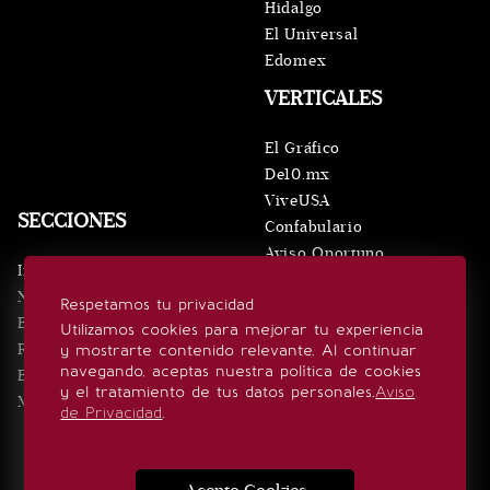
Hidalgo
El Universal
Edomex
VERTICALES
El Gráfico
De10.mx
ViveUSA
SECCIONES
Confabulario
Aviso Oportuno
Inicio
Obituarios
Noticias
Respetamos tu privacidad
Consultas
Eventos
Utilizamos cookies para mejorar tu experiencia
Realeza
y mostrarte contenido relevante. Al continuar
SÍGUENOS
navegando, aceptas nuestra política de cookies
Estilo de vida
y el tratamiento de tus datos personales.
Aviso
Minuto x Minuto
de Privacidad
.