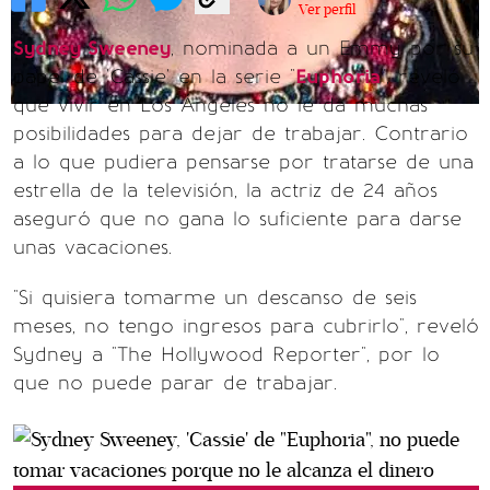
Ver perfil
Sydney Sweeney
, nominada a un Emmy por su
papel de 'Cassie' en la serie "
Euphoria
", reveló
que vivir en Los Ángeles no le da muchas
posibilidades para dejar de trabajar. Contrario
a lo que pudiera pensarse por tratarse de una
estrella de la televisión, la actriz de 24 años
aseguró que no gana lo suficiente para darse
unas vacaciones.
"Si quisiera tomarme un descanso de seis
meses, no tengo ingresos para cubrirlo", reveló
Sydney a "The Hollywood Reporter", por lo
que no puede parar de trabajar.