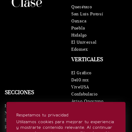
Querétaro
San Luis Potosí
Oaxaca
Puebla
Hidalgo
El Universal
Edomex
VERTICALES
El Gráfico
De10.mx
ViveUSA
SECCIONES
Confabulario
Aviso Oportuno
Inicio
Obituarios
Noticias
Respetamos tu privacidad
Consultas
Eventos
Utilizamos cookies para mejorar tu experiencia
Realeza
y mostrarte contenido relevante. Al continuar
SÍGUENOS