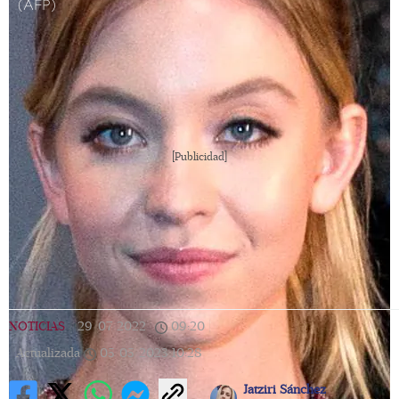
(AFP)
[Publicidad]
NOTICIAS
|
29/07/2022
|
09:20
|
Actualizada
05/05/2023
10:28
Jatziri Sánchez