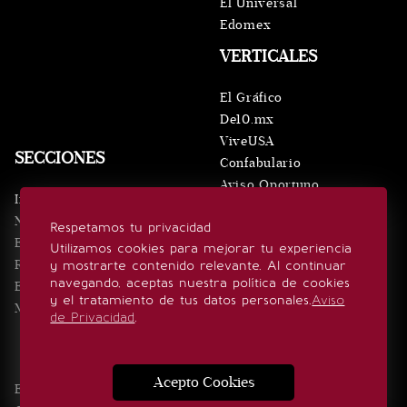
El Universal
Edomex
VERTICALES
El Gráfico
De10.mx
ViveUSA
SECCIONES
Confabulario
Aviso Oportuno
Inicio
Obituarios
Noticias
Respetamos tu privacidad
Consultas
Eventos
Utilizamos cookies para mejorar tu experiencia
Realeza
y mostrarte contenido relevante. Al continuar
SÍGUENOS
navegando, aceptas nuestra política de cookies
Estilo de vida
y el tratamiento de tus datos personales.
Aviso
Minuto x Minuto
de Privacidad
.
Acepto Cookies
Edición Impresa
Noticias
Quiénes somos
Realeza