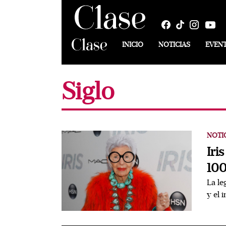
INICIO
NOTICIAS
EVEN
Siglo
NOTI
Iri
100
La le
y el 