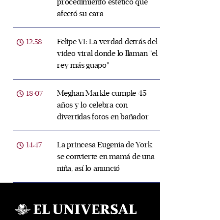
procedimiento estético que
afectó su cara
Felipe VI: La verdad detrás del
12:58
video viral donde lo llaman "el
rey más guapo"
Meghan Markle cumple 45
18:07
años y lo celebra con
divertidas fotos en bañador
La princesa Eugenia de York
14:47
se convierte en mamá de una
niña, así lo anunció