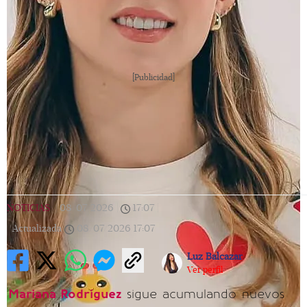
[Publicidad]
NOTICIAS
|
08/07/2026
|
17:07
|
Actualizada
08/07/2026
17:07
Luz Balcazar
Ver perfil
Mariana Rodríguez
sigue acumulando nuevos