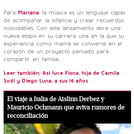
Para
Mariana
, la música es un lenguaje capaz
de acompañar la infancia y crear recuerdos
inolvidables. Con este lanzamiento abre una
nueva etapa en su carrera, una en la que su
experiencia como mamá se convierte en el
corazón de un proyecto pensado para
compartir en familia.
Leer también:
Así luce Fiona, hija de Camila
Sodi y Diego Luna, a sus 16 años
El viaje a Italia de Aislinn Derbez y
Mauricio Ochmann que aviva rumores de
reconciliación