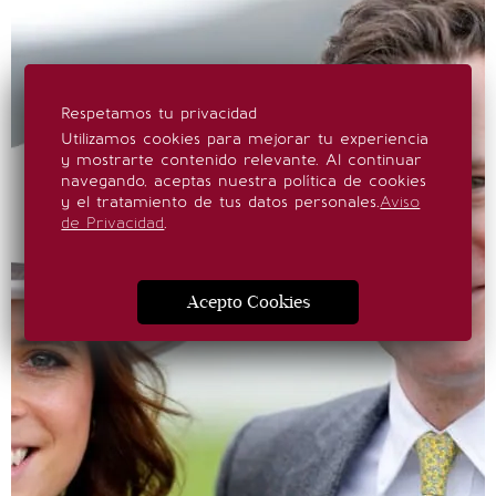
Respetamos tu privacidad
Utilizamos cookies para mejorar tu experiencia
y mostrarte contenido relevante. Al continuar
navegando, aceptas nuestra política de cookies
y el tratamiento de tus datos personales.
Aviso
de Privacidad
.
Acepto Cookies