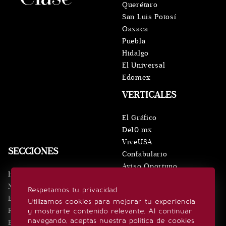
Querétaro
San Luis Potosí
Oaxaca
Puebla
Hidalgo
El Universal
Edomex
VERTICALES
El Gráfico
De10.mx
ViveUSA
SECCIONES
Confabulario
Aviso Oportuno
Inicio
Obituarios
Noticias
Respetamos tu privacidad
Consultas
Eventos
Utilizamos cookies para mejorar tu experiencia
Realeza
y mostrarte contenido relevante. Al continuar
SÍGUENOS
navegando, aceptas nuestra política de cookies
Estilo de vida