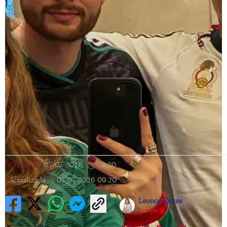
[Publicidad]
NOTICIAS
|
07/07/2026
|
09:20
|
Actualizada
07/07/2026
09:20
Leonor Reyes
Ver perfil