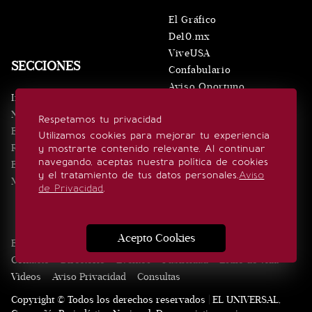
El Gráfico
De10.mx
ViveUSA
SECCIONES
Confabulario
Aviso Oportuno
Inicio
Obituarios
Noticias
Respetamos tu privacidad
Consultas
Eventos
Utilizamos cookies para mejorar tu experiencia
Realeza
y mostrarte contenido relevante. Al continuar
SÍGUENOS
navegando, aceptas nuestra política de cookies
Estilo de vida
y el tratamiento de tus datos personales.
Aviso
Minuto x Minuto
de Privacidad
.
Acepto Cookies
Edición Impresa
Noticias
Quiénes somos
Realeza
Contacto
Directorio
Eventos
Publicidad
Estilo de vida
Videos
Aviso Privacidad
Consultas
Copyright © Todos los derechos reservados | EL UNIVERSAL,