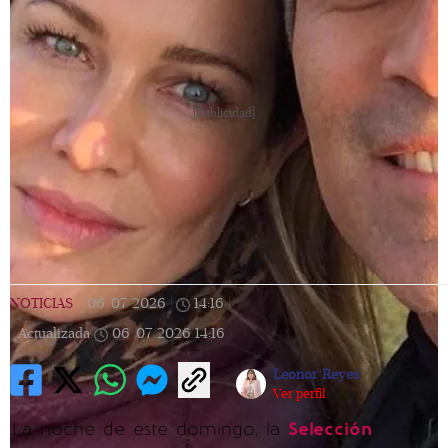
[Publicidad]
NOTICIAS
|
06/07/2026
|
14:16
|
Actualizada
06/07/2026
14:16
Leonor Reyes
Ver perfil
La noche de este domingo, la
Selección