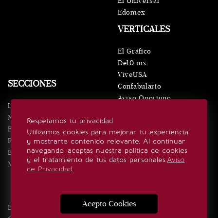
El Universal
Edomex
VERTICALES
El Gráfico
De10.mx
ViveUSA
SECCIONES
Confabulario
Aviso Oportuno
Inicio
Obituarios
Noticias
Respetamos tu privacidad
Consultas
Eventos
Utilizamos cookies para mejorar tu experiencia
Realeza
y mostrarte contenido relevante. Al continuar
SÍGUENOS
navegando, aceptas nuestra política de cookies
Estilo de vida
y el tratamiento de tus datos personales.
Aviso
Minuto x Minuto
de Privacidad
.
Acepto Cookies
Edición Impresa
Noticias
Quiénes somos
Realeza