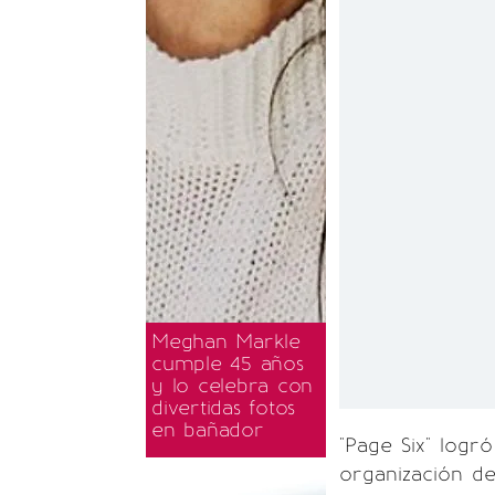
Meghan Markle
cumple 45 años
y lo celebra con
divertidas fotos
en bañador
"Page Six" logr
organización de