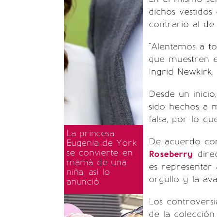
dichos vestido
contrario al de
"Alentamos a to
que muestren el
Ingrid Newkirk.
Desde un inicio
sido hechos a m
falsa, por lo q
La princesa
De acuerdo con 
Eugenia de York
se convierte en
Roseberry
, dir
mamá de una
es representar a:
niña, así lo
orgullo y la ava
anunció
Los controversi
de la colección