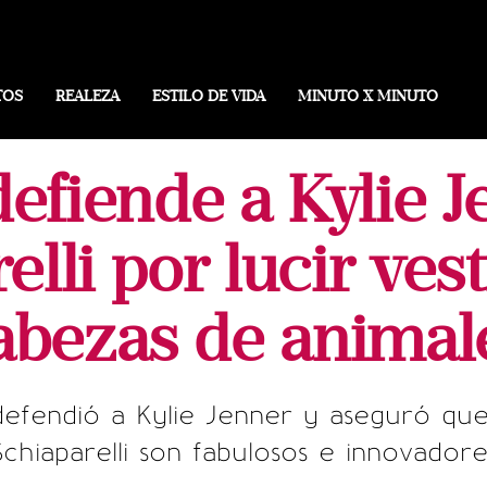
TOS
REALEZA
ESTILO DE VIDA
MINUTO X MINUTO
efiende a Kylie J
elli por lucir ves
abezas de animal
efendió a Kylie Jenner y aseguró que 
Schiaparelli son fabulosos e innovadore