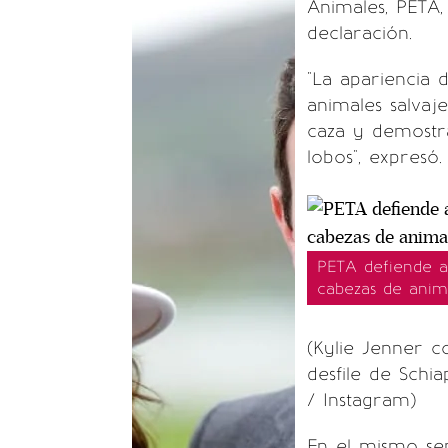
Animales, PETA,
declaración.
"La apariencia d
animales salvaj
caza y demostr
lobos", expresó.
PETA defiende a 
cabezas de anim
(Kylie Jenner c
desfile de Schi
/ Instagram)
En el mismo sen