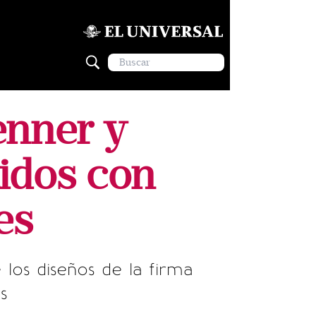
enner y
tidos con
es
los diseños de la firma
s