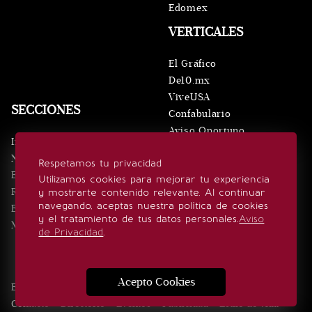
Edomex
VERTICALES
El Gráfico
De10.mx
ViveUSA
SECCIONES
Confabulario
Aviso Oportuno
Inicio
Obituarios
Noticias
Respetamos tu privacidad
Consultas
Eventos
Utilizamos cookies para mejorar tu experiencia
Realeza
y mostrarte contenido relevante. Al continuar
SÍGUENOS
navegando, aceptas nuestra política de cookies
Estilo de vida
y el tratamiento de tus datos personales.
Aviso
Minuto x Minuto
de Privacidad
.
Acepto Cookies
Edición Impresa
Noticias
Quiénes somos
Realeza
Contacto
Directorio
Eventos
Publicidad
Estilo de vida