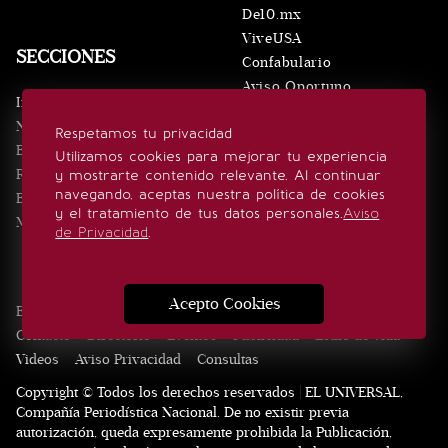
De10.mx
ViveUSA
SECCIONES
Confabulario
Aviso Oportuno
Inicio
Obituarios
Noticias
Respetamos tu privacidad
Consultas
Eventos
Utilizamos cookies para mejorar tu experiencia
Realeza
y mostrarte contenido relevante. Al continuar
SÍGUENOS
navegando, aceptas nuestra política de cookies
Estilo de vida
y el tratamiento de tus datos personales.
Aviso
Minuto x Minuto
de Privacidad
.
Acepto Cookies
Edición Impresa
Noticias
Quiénes somos
Realeza
Contacto
Directorio
Eventos
Publicidad
Estilo de vida
Videos
Aviso Privacidad
Consultas
Copyright © Todos los derechos reservados | EL UNIVERSAL,
Compañía Periodística Nacional. De no existir previa
autorización, queda expresamente prohibida la Publicación,