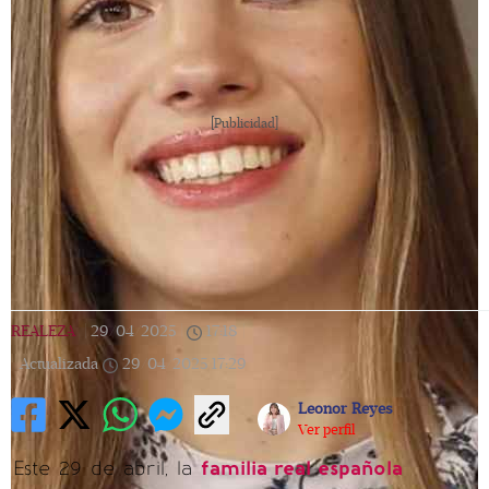
[Publicidad]
REALEZA
|
29/04/2025
|
17:18
|
Actualizada
29/04/2025
17:29
Leonor Reyes
Ver perfil
Este 29 de abril, la
familia real española