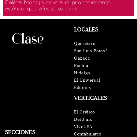
Galilea Montijo revela el procedimiento
estético que afectó su cara
LOCALES
Querétaro
San Luis Potosí
Oaxaca
Puebla
Hidalgo
El Universal
Edomex
VERTICALES
El Gráfico
De10.mx
ViveUSA
SECCIONES
Confabulario