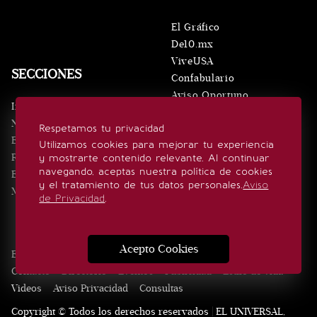
El Gráfico
De10.mx
ViveUSA
SECCIONES
Confabulario
Aviso Oportuno
Inicio
Obituarios
Noticias
Respetamos tu privacidad
Consultas
Eventos
Utilizamos cookies para mejorar tu experiencia
Realeza
y mostrarte contenido relevante. Al continuar
SÍGUENOS
navegando, aceptas nuestra política de cookies
Estilo de vida
y el tratamiento de tus datos personales.
Aviso
Minuto x Minuto
de Privacidad
.
Acepto Cookies
Edición Impresa
Noticias
Quiénes somos
Realeza
Contacto
Directorio
Eventos
Publicidad
Estilo de vida
Videos
Aviso Privacidad
Consultas
Copyright © Todos los derechos reservados | EL UNIVERSAL,