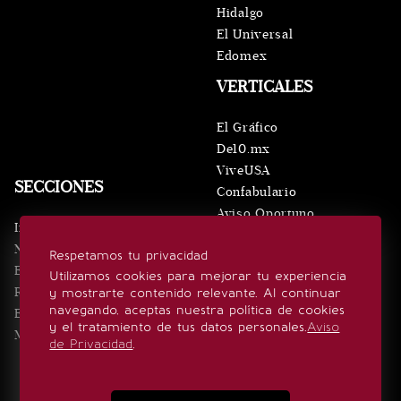
Hidalgo
El Universal
Edomex
VERTICALES
El Gráfico
De10.mx
ViveUSA
SECCIONES
Confabulario
Aviso Oportuno
Inicio
Obituarios
Noticias
Respetamos tu privacidad
Consultas
Eventos
Utilizamos cookies para mejorar tu experiencia
Realeza
y mostrarte contenido relevante. Al continuar
SÍGUENOS
navegando, aceptas nuestra política de cookies
Estilo de vida
y el tratamiento de tus datos personales.
Aviso
Minuto x Minuto
de Privacidad
.