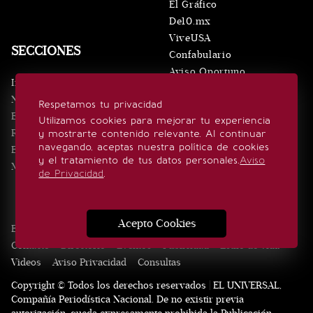
El Gráfico
De10.mx
ViveUSA
SECCIONES
Confabulario
Aviso Oportuno
Inicio
Obituarios
Noticias
Respetamos tu privacidad
Consultas
Eventos
Utilizamos cookies para mejorar tu experiencia
Realeza
y mostrarte contenido relevante. Al continuar
SÍGUENOS
navegando, aceptas nuestra política de cookies
Estilo de vida
y el tratamiento de tus datos personales.
Aviso
Minuto x Minuto
de Privacidad
.
Acepto Cookies
Edición Impresa
Noticias
Quiénes somos
Realeza
Contacto
Directorio
Eventos
Publicidad
Estilo de vida
Videos
Aviso Privacidad
Consultas
Copyright © Todos los derechos reservados | EL UNIVERSAL,
Compañía Periodística Nacional. De no existir previa