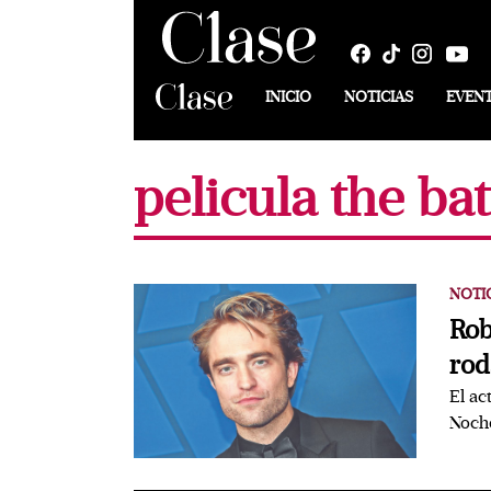
INICIO
NOTICIAS
EVEN
pelicula the b
NOTI
Rob
rod
El ac
Noche