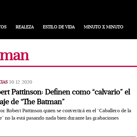
TOS
REALEZA
ESTILO DE VIDA
MINUTO X MINUTO
atman
CIAS
30/12/2020
ert Pattinson: Definen como “calvario” el
aje de “The Batman”
tor Robert Pattinson quien se convertirá en el “Caballero de la
” no la está pasando nada bien durante las grabaciones