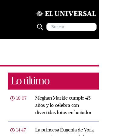
Lo último
Meghan Markle cumple 45
18:07
años y lo celebra con
divertidas fotos en bañador
La princesa Eugenia de York
14:47