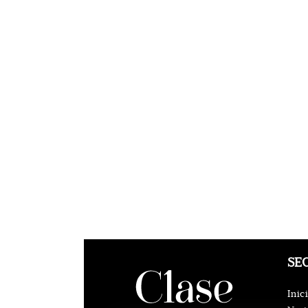
SE
Inic