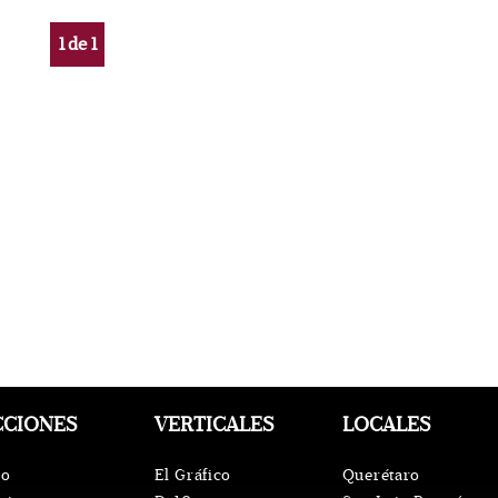
1
de
1
CCIONES
VERTICALES
LOCALES
io
El Gráfico
Querétaro