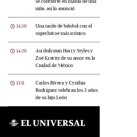
se convierte en mamá de una
niña, así lo anunció
Una tarde de béisbol con el
14:30
superhéroe más icónico
Así disfrutan Harry Styles y
14:20
Zoë Kravitz de su amor en la
Ciudad de México
Carlos Rivera y Cynthia
13:11
Rodríguez celebran los 3 años
de su hijo León