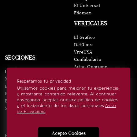
El Universal
Edomex
VERTICALES
El Gráfico
De10.mx
ViveUSA
SECCIONES
Confabulario
Aviso Oportuno
Inicio
Obituarios
Noticias
Respetamos tu privacidad
Consultas
Eventos
Utilizamos cookies para mejorar tu experiencia
Realeza
y mostrarte contenido relevante. Al continuar
SÍGUENOS
navegando, aceptas nuestra política de cookies
Estilo de vida
y el tratamiento de tus datos personales.
Aviso
Minuto x Minuto
de Privacidad
.
Acepto Cookies
Edición Impresa
Noticias
Quiénes somos
Realeza