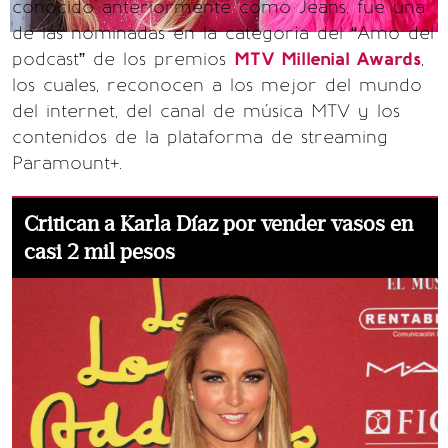
conocido anteriormente como Jeans, fue una
de las nominadas en la categoría del “Amo del
podcast” de los premios
MTV Millenial Awards
,
los cuales, reconocen a los mejor del mundo
del internet, del canal de música MTV y los
contenidos de la plataforma de streaming
Paramount+.
Critican a Karla Díaz por vender vasos en
casi 2 mil pesos