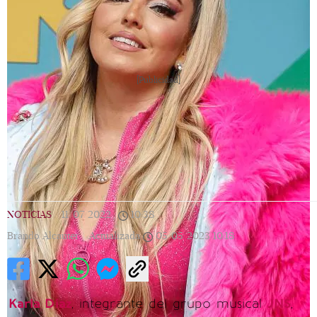
[Publicidad]
NOTICIAS
|
11/07/2022
|
10:38
|
Brando Alcauter |
Actualizada
05/05/2023
10:18
Karla Díaz
, integrante del grupo musical
JNS
,