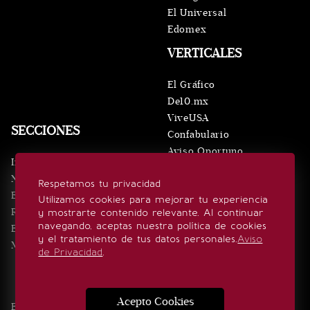
El Universal
Edomex
VERTICALES
El Gráfico
De10.mx
ViveUSA
SECCIONES
Confabulario
Aviso Oportuno
Inicio
Obituarios
Noticias
Respetamos tu privacidad
Consultas
Eventos
Utilizamos cookies para mejorar tu experiencia
Realeza
y mostrarte contenido relevante. Al continuar
SÍGUENOS
navegando, aceptas nuestra política de cookies
Estilo de vida
y el tratamiento de tus datos personales.
Aviso
Minuto x Minuto
de Privacidad
.
Acepto Cookies
Edición Impresa
Noticias
Quiénes somos
Realeza