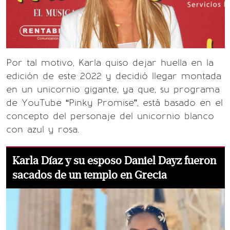
Por tal motivo, Karla quiso dejar huella en la
edición de este 2022 y decidió llegar montada
en un unicornio gigante, ya que, su programa
de YouTube “Pinky Promise”, está basado en el
concepto del personaje del unicornio blanco
con azul y rosa.
Karla Díaz y su esposo Daniel Dayz fueron
sacados de un templo en Grecia