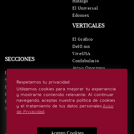
Hidalgo
El Universal
Edomex
VERTICALES
El Gráfico
De10.mx
ViveUSA
SECCIONES
Confabulario
Aviso Oportuno
Inicio
Obituarios
Noticias
Respetamos tu privacidad
Consultas
Eventos
Utilizamos cookies para mejorar tu experiencia
Realeza
y mostrarte contenido relevante. Al continuar
SÍGUENOS
navegando, aceptas nuestra política de cookies
Estilo de vida
y el tratamiento de tus datos personales.
Aviso
Minuto x Minuto
de Privacidad
.
Acepto Cookies