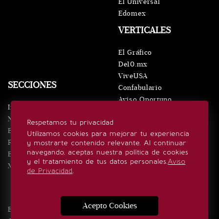
El Universal
Edomex
VERTICALES
El Gráfico
De10.mx
ViveUSA
SECCIONES
Confabulario
Aviso Oportuno
Inicio
Obituarios
Noticias
Respetamos tu privacidad
Consultas
Eventos
Utilizamos cookies para mejorar tu experiencia
Realeza
y mostrarte contenido relevante. Al continuar
SÍGUENOS
navegando, aceptas nuestra política de cookies
Estilo de vida
y el tratamiento de tus datos personales.
Aviso
Minuto x Minuto
de Privacidad
.
Acepto Cookies
Edición Impresa
Noticias
Quiénes somos
Realeza