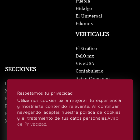
Puebla
Hidalgo
El Universal
Edomex
VERTICALES
El Gráfico
De10.mx
ViveUSA
SECCIONES
Confabulario
Aviso Oportuno
Inicio
Obituarios
Noticias
Respetamos tu privacidad
Consultas
Eventos
Utilizamos cookies para mejorar tu experiencia
Realeza
y mostrarte contenido relevante. Al continuar
SÍGUENOS
navegando, aceptas nuestra política de cookies
Estilo de vida
y el tratamiento de tus datos personales.
Aviso
Minuto x Minuto
de Privacidad
.