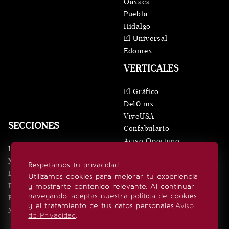
Oaxaca
Puebla
Hidalgo
El Universal
Edomex
VERTICALES
El Gráfico
De10.mx
ViveUSA
SECCIONES
Confabulario
Aviso Oportuno
Inicio
Obituarios
Noticias
Respetamos tu privacidad
Consultas
Eventos
Utilizamos cookies para mejorar tu experiencia
Realeza
y mostrarte contenido relevante. Al continuar
SÍGUENOS
navegando, aceptas nuestra política de cookies
Estilo de vida
y el tratamiento de tus datos personales.
Aviso
Minuto x Minuto
de Privacidad
.