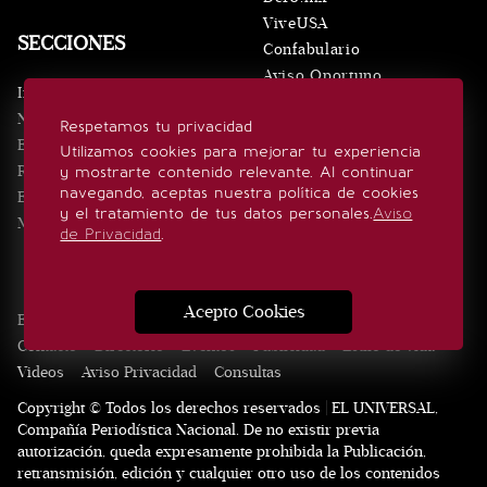
ViveUSA
SECCIONES
Confabulario
Aviso Oportuno
Inicio
Obituarios
Noticias
Respetamos tu privacidad
Consultas
Eventos
Utilizamos cookies para mejorar tu experiencia
Realeza
y mostrarte contenido relevante. Al continuar
SÍGUENOS
navegando, aceptas nuestra política de cookies
Estilo de vida
y el tratamiento de tus datos personales.
Aviso
Minuto x Minuto
de Privacidad
.
Acepto Cookies
Edición Impresa
Noticias
Quiénes somos
Realeza
Contacto
Directorio
Eventos
Publicidad
Estilo de vida
Videos
Aviso Privacidad
Consultas
Copyright © Todos los derechos reservados | EL UNIVERSAL,
Compañía Periodística Nacional. De no existir previa
autorización, queda expresamente prohibida la Publicación,
retransmisión, edición y cualquier otro uso de los contenidos