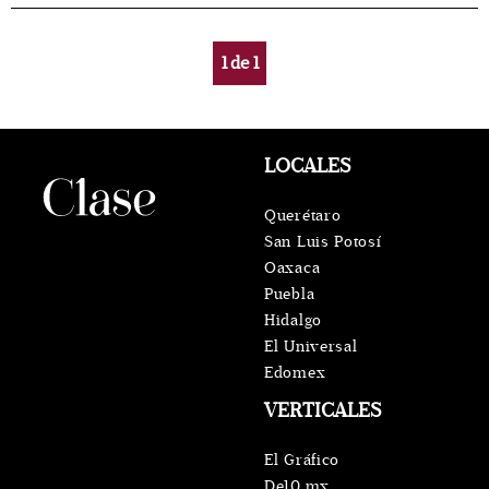
1
de
1
LOCALES
Querétaro
San Luis Potosí
Oaxaca
Puebla
Hidalgo
El Universal
Edomex
VERTICALES
El Gráfico
De10.mx