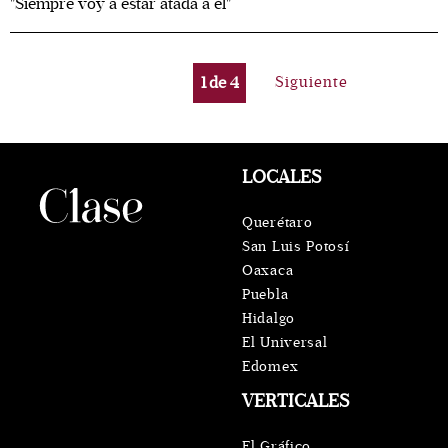
"Siempre voy a estar atada a él"
1
de
4
Siguiente
LOCALES
Querétaro
San Luis Potosí
Oaxaca
Puebla
Hidalgo
El Universal
Edomex
VERTICALES
El Gráfico