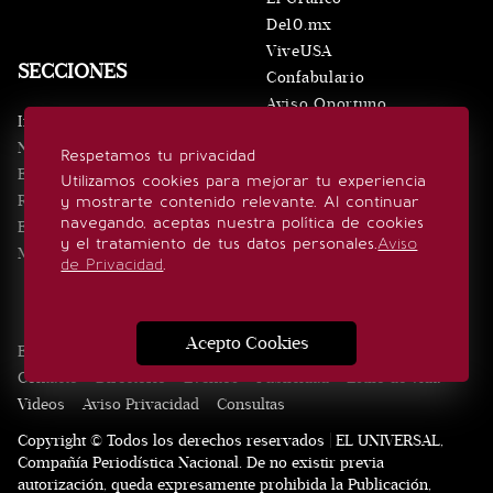
De10.mx
ViveUSA
SECCIONES
Confabulario
Aviso Oportuno
Inicio
Obituarios
Noticias
Respetamos tu privacidad
Consultas
Eventos
Utilizamos cookies para mejorar tu experiencia
Realeza
y mostrarte contenido relevante. Al continuar
SÍGUENOS
navegando, aceptas nuestra política de cookies
Estilo de vida
y el tratamiento de tus datos personales.
Aviso
Minuto x Minuto
de Privacidad
.
Acepto Cookies
Edición Impresa
Noticias
Quiénes somos
Realeza
Contacto
Directorio
Eventos
Publicidad
Estilo de vida
Videos
Aviso Privacidad
Consultas
Copyright © Todos los derechos reservados | EL UNIVERSAL,
Compañía Periodística Nacional. De no existir previa
autorización, queda expresamente prohibida la Publicación,