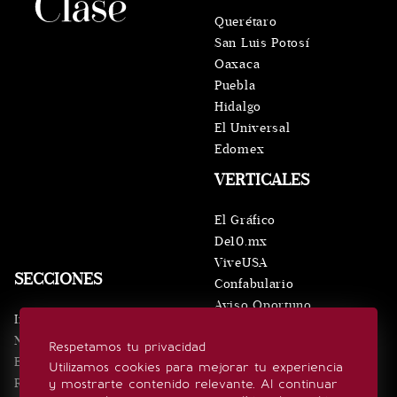
Querétaro
San Luis Potosí
Oaxaca
Puebla
Hidalgo
El Universal
Edomex
VERTICALES
El Gráfico
De10.mx
ViveUSA
SECCIONES
Confabulario
Aviso Oportuno
Inicio
Obituarios
Noticias
Respetamos tu privacidad
Consultas
Eventos
Utilizamos cookies para mejorar tu experiencia
Realeza
y mostrarte contenido relevante. Al continuar
SÍGUENOS