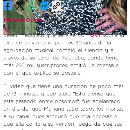
Mariana Ochoa
, quien se había mantenido
alejada de los reflectores en medio de la
pelea mediática que se vive con
OV7
sobre la
gira de aniversario por los 30 años de la
agrupación musical, rompió el silencio y a
través de su canal de YouTube, donde tiene
más 232 mil suscriptores, emitió un mensaje
con el que explicó su postura.
El video que tiene una duración de poco más
de 13 minutos y que tituló “Esto pienso que
está pasando entre nosotros”, fue adelantado
un día del que Mariana sube todos los martes
a su canal, pues aseguró que era necesario
que ella contara su versión, luego de que sus