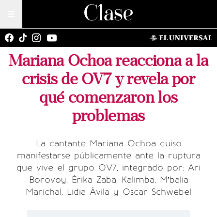
Mariana Ochoa reacciona a la
crisis de OV7 y revela por
qué comenzaron los
problemas
La cantante Mariana Ochoa quiso
manifestarse públicamente ante la ruptura
que vive el grupo OV7, integrado por: Ari
Borovoy, Érika Zaba, Kalimba, M’balia
Marichal, Lidia Ávila y Oscar Schwebel