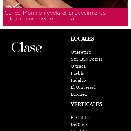
Galilea Montijo revela el procedimiento
estético que afectó su cara
LOCALES
Querétaro
San Luis Potosí
Oaxaca
Puebla
Hidalgo
El Universal
Edomex
VERTICALES
El Gráfico
De10.mx