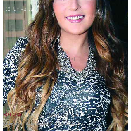
(El Universal)
[Publicidad]
NOTICIAS
|
13/07/2021
|
09:24
|
Redacción |
Actualizada
14/05/2023
01:27