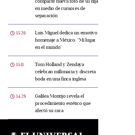
comparte nueva foto de su hija
en medio de rumores de
separación
Luis Miguel dedica un emotivo
15:28
homenaje a México: “Mi lugar
en el mundo”
Tom Holland y Zendaya
15:11
celebran millonaria y discreta
boda en una finca inglesa
Galilea Montijo revela el
14:28
procedimiento estético que
afectó su cara