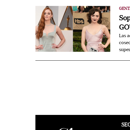
GENT
Sop
GOT
Las a
cosec
super
SE