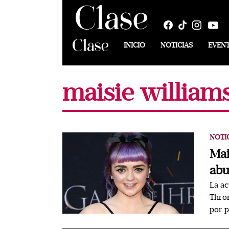
INICIO
NOTICIAS
EVEN
maisie william
NOTI
Mai
abu
La ac
Thron
por p