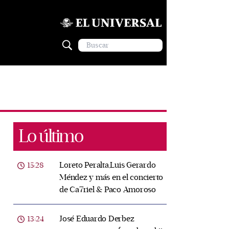
Lo último
Loreto Peralta,Luis Gerardo
15:28
Méndez y más en el concierto
de Ca7riel & Paco Amoroso
José Eduardo Derbez
13:24