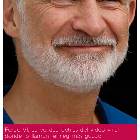
Felipe VI: La verdad detrás del video viral
donde lo llaman "el rey más guapo"