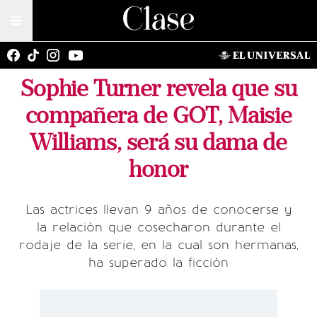
Sophie Turner revela que su
compañera de GOT, Maisie
Williams, será su dama de
honor
Las actrices llevan 9 años de conocerse y
la relación que cosecharon durante el
rodaje de la serie, en la cual son hermanas,
ha superado la ficción