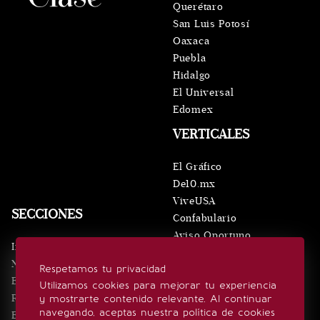
Querétaro
San Luis Potosí
Oaxaca
Puebla
Hidalgo
El Universal
Edomex
VERTICALES
El Gráfico
De10.mx
ViveUSA
SECCIONES
Confabulario
Aviso Oportuno
Inicio
Obituarios
Noticias
Respetamos tu privacidad
Consultas
Eventos
Utilizamos cookies para mejorar tu experiencia
Realeza
y mostrarte contenido relevante. Al continuar
SÍGUENOS
navegando, aceptas nuestra política de cookies
Estilo de vida