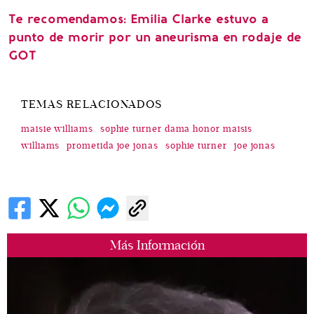
Te recomendamos: Emilia Clarke estuvo a
punto de morir por un aneurisma en rodaje de
GOT
TEMAS RELACIONADOS
maisie williams
sophie turner dama honor maisis
williams
prometida joe jonas
sophie turner
joe jonas
Más Información