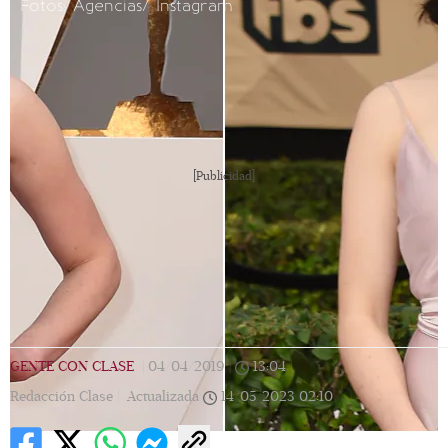
Fotos: Agencias/ Instagram
[Publicidad]
GENTE CON CLASE
|
04/04/2019
|
13:04
|
Redacción Clase |
Actualizada
14/05/2023
02:10