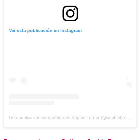
Ver esta publicación en Instagram
Una publicación compartida de Sophie Turner (@sophiet)
el
22 En