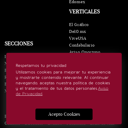
Edomex
VERTICALES
El Gráfico
De10.mx
ViveUSA
SECCIONES
Confabulario
Aviso Oportuno
Inicio
Obituarios
Noticias
Respetamos tu privacidad
Consultas
Eventos
Utilizamos cookies para mejorar tu experiencia
Realeza
y mostrarte contenido relevante. Al continuar
SÍGUENOS
navegando, aceptas nuestra política de cookies
Estilo de vida
y el tratamiento de tus datos personales.
Aviso
Minuto x Minuto
de Privacidad
.
Acepto Cookies
Edición Impresa
Noticias
Quiénes somos
Realeza
Contacto
Directorio
Eventos
Publicidad
Estilo de vida