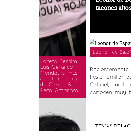
tacones altos
Leonor de Españ
Loreto Peralta,
Luis Gerardo
Recientemente 
Méndez y más
fiesta familiar
en el concierto
de Ca7riel &
Gabriel, por l
Paco Amoroso
conocen muy b
TEMAS RELA