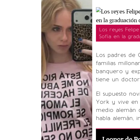
Los reyes Felipe
Sofía en la gra
Los padres de 
familias millonar
banquero y exp
tiene un doctor
El supuesto nov
York y vive en
medio alemán de
habla alemán, i
Leonor de B