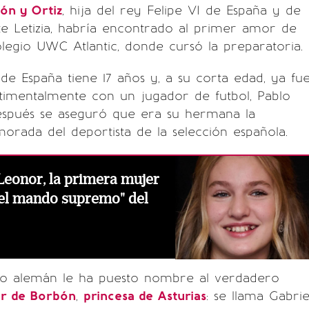
ón y Ortiz
, hija del rey Felipe VI de España y de
te Letizia, habría encontrado al primer amor de
olegio UWC Atlantic, donde cursó la preparatoria.
 de España tiene 17 años y, a su corta edad, ya fu
timentalmente con un jugador de futbol, Pablo
espués se aseguró que era su hermana la
rada del deportista de la selección española.
Leonor, la primera mujer
"el mando supremo" del
o alemán le ha puesto nombre al verdadero
r de Borbón
,
princesa de Asturias
: se llama Gabrie