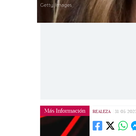
Getty Images
Más Información
REALEZA
|
31/05/202