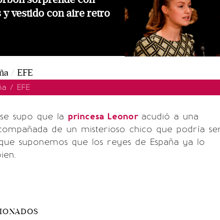
 y vestido con aire retro
a / EFE
se supo que la
princesa Leonor
acudió a una
 acompañada de un misterioso chico que podría se
o que suponemos que los reyes de España ya lo
ien.
CIONADOS