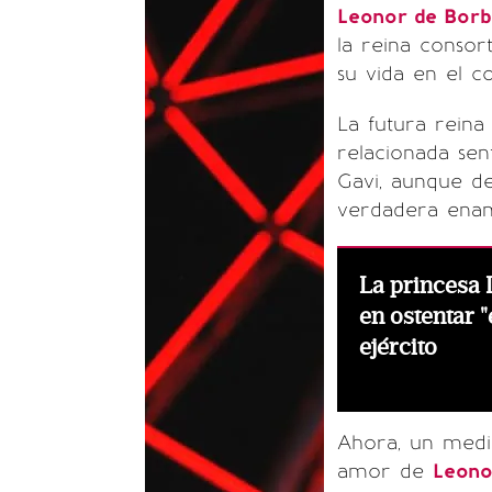
Leonor de Borb
la reina consor
su vida en el c
La futura reina
relacionada sen
Gavi, aunque d
verdadera enamo
La princesa 
en ostentar 
ejército
Ahora, un medi
amor de
Leono