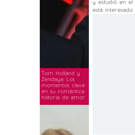
y estudió en el
está interesado 
Tom Holland y
Zendaya: Los
momentos clave
en su romántica
historia de amor