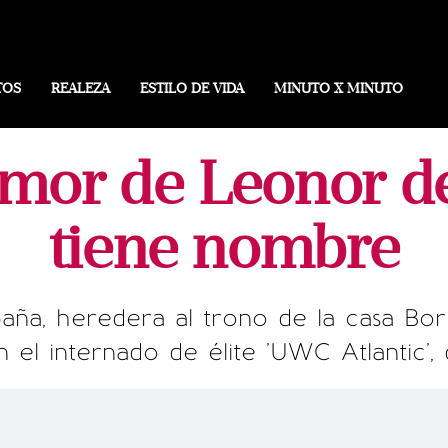
TOS
REALEZA
ESTILO DE VIDA
MINUTO X MINUTO
amor de Leonor d
tiene nombre
aña, heredera al trono de la casa Bo
el internado de élite 'UWC Atlantic',