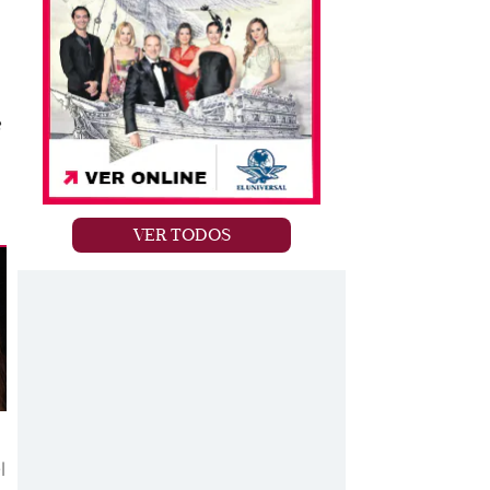
e
VER TODOS
l