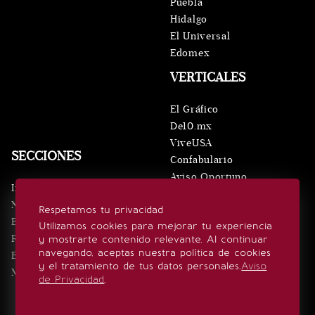
Puebla
Hidalgo
El Universal
Edomex
VERTICALES
El Gráfico
De10.mx
ViveUSA
SECCIONES
Confabulario
Aviso Oportuno
Inicio
Obituarios
Noticias
Respetamos tu privacidad
Consultas
Eventos
Utilizamos cookies para mejorar tu experiencia
Realeza
y mostrarte contenido relevante. Al continuar
SÍGUENOS
navegando, aceptas nuestra política de cookies
Estilo de vida
y el tratamiento de tus datos personales.
Aviso
Minuto x Minuto
de Privacidad
.