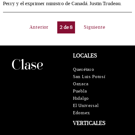
Perry y el exprimer ministro de Canadá, Justin Trudeau.
Anterior
2
de
8
Siguiente
LOCALES
Querétaro
San Luis Potosí
Oaxaca
Puebla
Hidalgo
El Universal
Edomex
VERTICALES