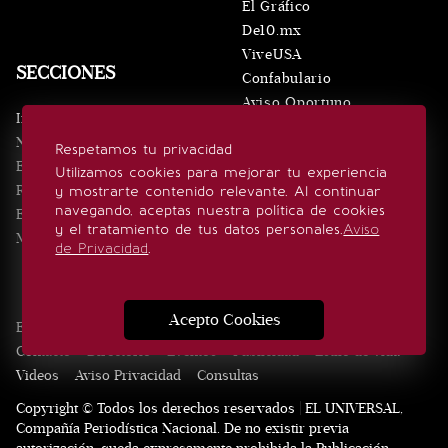
El Gráfico
De10.mx
ViveUSA
SECCIONES
Confabulario
Aviso Oportuno
Inicio
Obituarios
Noticias
Respetamos tu privacidad
Consultas
Eventos
Utilizamos cookies para mejorar tu experiencia
Realeza
y mostrarte contenido relevante. Al continuar
SÍGUENOS
navegando, aceptas nuestra política de cookies
Estilo de vida
y el tratamiento de tus datos personales.
Aviso
Minuto x Minuto
de Privacidad
.
Acepto Cookies
Edición Impresa
Noticias
Quiénes somos
Realeza
Contacto
Directorio
Eventos
Publicidad
Estilo de vida
Videos
Aviso Privacidad
Consultas
Copyright © Todos los derechos reservados | EL UNIVERSAL,
Compañía Periodística Nacional. De no existir previa