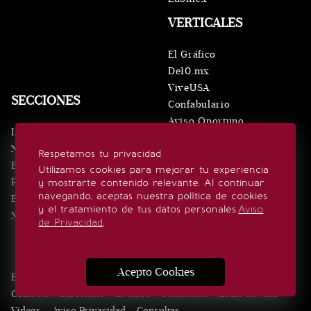
VERTICALES
El Gráfico
De10.mx
ViveUSA
SECCIONES
Confabulario
Aviso Oportuno
Inicio
Obituarios
Noticias
Respetamos tu privacidad
Consultas
Eventos
Utilizamos cookies para mejorar tu experiencia
Realeza
y mostrarte contenido relevante. Al continuar
SÍGUENOS
navegando, aceptas nuestra política de cookies
Estilo de vida
y el tratamiento de tus datos personales.
Aviso
Minuto x Minuto
de Privacidad
.
Acepto Cookies
Edición Impresa
Noticias
Quiénes somos
Realeza
Contacto
Directorio
Eventos
Publicidad
Estilo de vida
Videos
Aviso Privacidad
Consultas