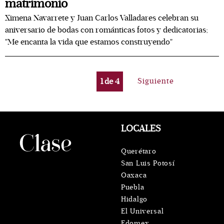
matrimonio
Ximena Navarrete y Juan Carlos Valladares celebran su
aniversario de bodas con románticas fotos y dedicatorias;
"Me encanta la vida que estamos construyendo"
1
de
4
Siguiente
LOCALES
Querétaro
San Luis Potosí
Oaxaca
Puebla
Hidalgo
El Universal
Edomex