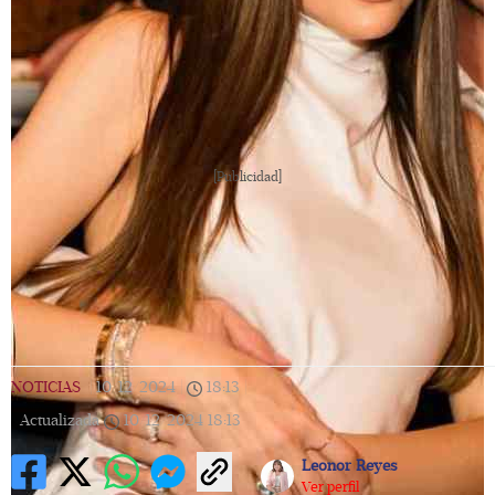
[Publicidad]
NOTICIAS
|
10/12/2024
|
18:13
|
Actualizada
10/12/2024
18:13
Leonor Reyes
Ver perfil