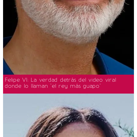
Felipe VI: La verdad detrás del video viral
donde lo llaman "el rey más guapo"