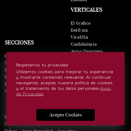
VERTICALES
El Gráfico
De10.mx
ViveUSA
SECCIONES
Confabulario
Aviso Oportuno
Inicio
Obituarios
Noticias
Respetamos tu privacidad
Consultas
Eventos
Utilizamos cookies para mejorar tu experiencia
Realeza
y mostrarte contenido relevante. Al continuar
SÍGUENOS
navegando, aceptas nuestra política de cookies
Estilo de vida
y el tratamiento de tus datos personales.
Aviso
Minuto x Minuto
de Privacidad
.
Acepto Cookies
Edición Impresa
Noticias
Quiénes somos
Realeza
Contacto
Directorio
Eventos
Publicidad
Estilo de vida